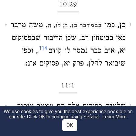
10:29
כן,
כמו
. משה מדבר
בבמדבר כז, ז
; לו, ה
1
כאן בביטחון רב, שכן הדיבור שבפסוקים
114
יא, א־ב כבר נמסר לו קודם
, וכפי
שיבואר להלן. פרק יא, פסוקים א־נ:
11:1
שלושה פסוקים אלה הם מאמר מוסגר
1
We use cookies to give you the best experience possible on
our site. Click OK to continue using Sefaria.
Learn More
.
המבאר את פסוקו האחרון (כט) של
OK
הפרק הקודם, ויחד עם זאת מכין את