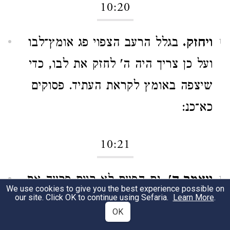
10:20
ויחזק.
בגלל הרעב הצפוי פג אומץ־לבו
1
ועל כן צריך היה ה' לחזק את לבו, כדי
שיצפה באומץ לקראת העתיד. פסוקים
כא־כנ:
10:21
ויאמר ה'.
גם הפעם לא קיים פרעה את
1
We use cookies to give you the best experience possible on
our site. Click OK to continue using Sefaria.
Learn More
.
הבטחתו, ומה שאמר "אך הפעם" (יז)
OK
107
כלל לא היה חשוב לו עוד
.