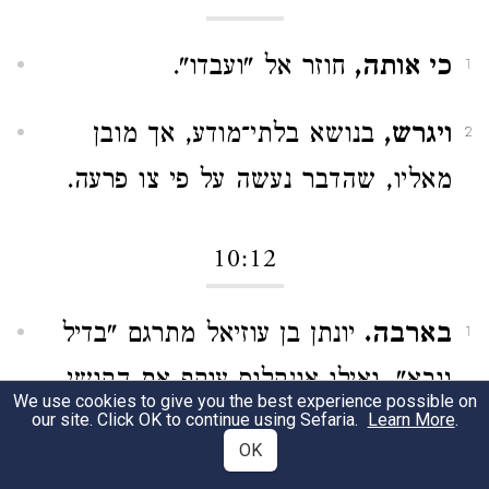
כי אותה,
חוזר אל "ועבדו".
1
ויגרש,
בנושא בלתי־מודע, אך מובן
2
מאליו, שהדבר נעשה על פי צו פרעה.
10:12
בארבה.
יונתן בן עוזיאל מתרגם "בדיל
1
גובא", ואילו אונקלוס עוקף את הקושי
We use cookies to give you the best experience possible on
our site. Click OK to continue using Sefaria.
Learn More
.
שבבי"ת זו ומתרגם "וית גובא"; והשוה
OK
תרגום השבעים. ואולי הכוונה להטות את