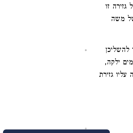
גזירה זו
של משה
 להשליכן
מים ילקה,
 עליו גזירת