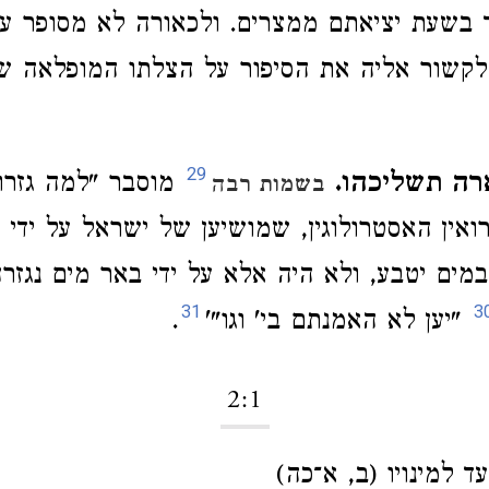
 בשעת יציאתם ממצרים. ולכאורה לא מסופר על 
 לקשור אליה את הסיפור על הצלתו המופלאה 
29
ה תשליכהו.
מוסבר "למה גזרו
בשמות רבה
ואין האסטרולוגין, שמושיען של ישראל על ידי 
במים יטבע, ולא היה אלא על ידי באר מים נגזרה
31
3
"יען לא האמנתם בי' וגו"'
.
2:1
ד למינויו (ב, א־כה)