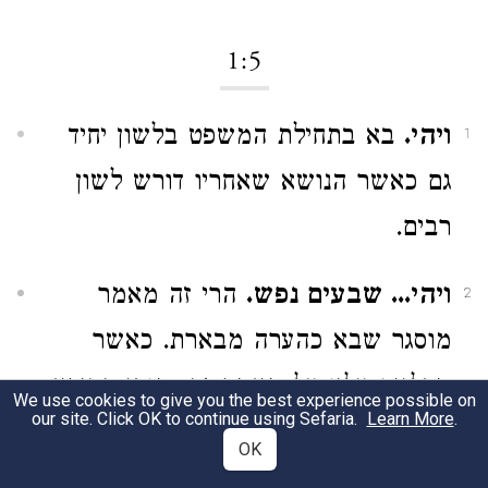
1:5
ויהי.
בא בתחילת המשפט בלשון יחיד
1
גם כאשר הנושא שאחריו דורש לשון
רבים.
ויהי... שבעים נפש.
הרי זה מאמר
2
מוסגר שבא כהערה מבארת. כאשר
מדלגים עליו על מאמר זה, מובן הסיפא
We use cookies to give you the best experience possible on
our site. Click OK to continue using Sefaria.
Learn More
.
של הכתוב - "ויוסף היה במצרים".
OK
שנים־עשר בנים היו לו ליעקב. אחד־עשר