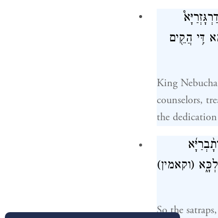
ְגָּזְרַיָּא֩
ָ֔א דִּ֥י הֲקֵ֖ים
King Nebuchadn
counselors, tre
the dedication
תָ֨בְרַיָּ֜א
ַלְכָּ֑א
(וקאמין)
So the satraps,