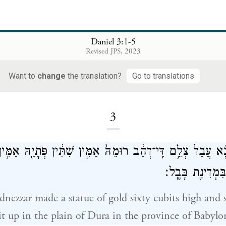
Daniel 3:1-5
Revised JPS, 2023
Want to
change
the translation?
Go to translations
Loading...
3
ָּ֗א עֲבַד֙ צְלֵ֣ם דִּֽי־דְהַ֔ב רוּמֵהּ֙ אַמִּ֣ין שִׁתִּ֔ין פְּתָיֵ֖הּ אַמִּ֣
ִּמְדִינַ֖ת בָּבֶֽל׃
ezzar made a statue of gold sixty cubits high and s
it up in the plain of Dura in the province of Babylo