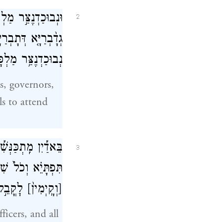
וּנְבוּכַדְנֶצַּ֣ר מַל
2
גְדָ֨בְרַיָּ֤א דְּתָבְר
נְבוּכַדְנֶצַּ֥ר מַלְכּ
s, governors,
als to attend
בֵּאדַ֡יִן מִֽתְכַּנְּשִׁ
3
תִּפְתָּיֵ֗א וְכֹל֙ שׁ
[וְקָֽיְמִין֙]
לׇקֳבֵ֣ל 
ficers, and all