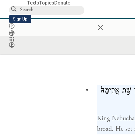
Texts
Topics
Donate
Sign Up
×
ין שִׁ֑ת אֲקִימֵהּ֙
King Nebuchadn
broad. He set 