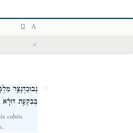
×
נְבוּכַדְנֶצַּ֣ר מַלְכ
1
בְּבִקְעַ֣ת דּוּרָ֔א ב
ix cubits
n.