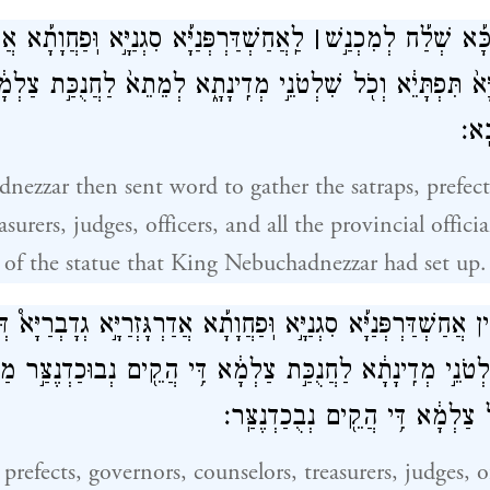
ְכָּ֡א שְׁלַ֡ח לְמִכְנַ֣שׁ
׀
לַֽאֲחַשְׁדַּרְפְּנַיָּ֡א סִגְנַיָּ֣א וּֽפַחֲוָתָ֡א אֲדַר
ַיָּא֙ תִּפְתָּיֵ֔א וְכֹ֖ל שִׁלְטֹנֵ֣י מְדִֽינָתָ֑א לְמֵתֵא֙ לַחֲנֻכַּ֣ת צַלְמ
ָֽא׃
ezzar then sent word to gather the satraps, prefect
asurers, judges, officers, and all the provincial offici
 of the statue that King Nebuchadnezzar had set up.
֡ין אֲחַשְׁדַּרְפְּנַיָּ֡א סִגְנַיָּ֣א וּֽפַחֲוָתָ֡א אֲדַרְגָּזְרַיָּ֣א גְדָבְרַיָּא֩ דְּ
ִלְטֹנֵ֣י מְדִֽינָתָ֔א לַחֲנֻכַּ֣ת צַלְמָ֔א דִּ֥י הֲקֵ֖ים נְבוּכַדְנֶצַּ֣ר מ
צַלְמָ֔א דִּ֥י הֲקֵ֖ים נְבֻכַדְנֶצַּֽר׃
 prefects, governors, counselors, treasurers, judges, of