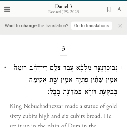
Daniel 3
Revised JPS, 2023
×
Want to
change
the translation?
Go to translations
Loading...
3
נְבוּכַדְנֶצַּ֣ר מַלְכָּ֗א עֲבַד֙ צְלֵ֣ם דִּֽי־דְהַ֔ב רוּמֵהּ֙
1
אַמִּ֣ין שִׁתִּ֔ין פְּתָיֵ֖הּ אַמִּ֣ין שִׁ֑ת אֲקִימֵהּ֙
בְּבִקְעַ֣ת דּוּרָ֔א בִּמְדִינַ֖ת בָּבֶֽל׃
King Nebuchadnezzar made a statue of gold
sixty cubits high and six cubits broad. He
set it up in the plain of Dura in the