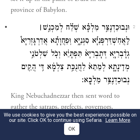
province of Babylon.
וּנְבוּכַדְנֶצַּ֣ר מַלְכָּ֡א שְׁלַ֡ח לְמִכְנַ֣שׁ
׀
2
לַֽאֲחַשְׁדַּרְפְּנַיָּ֡א סִגְנַיָּ֣א וּֽפַחֲוָתָ֡א אֲדַרְגָּזְרַיָּא֩
גְדָ֨בְרַיָּ֤א דְּתָבְרַיָּא֙ תִּפְתָּיֵ֔א וְכֹ֖ל שִׁלְטֹנֵ֣י
מְדִֽינָתָ֑א לְמֵתֵא֙ לַחֲנֻכַּ֣ת צַלְמָ֔א דִּ֥י הֲקֵ֖ים
נְבוּכַדְנֶצַּ֥ר מַלְכָּֽא׃
King Nebuchadnezzar then sent word to
gather the satraps, prefects, governors,
We use cookies to give you the best experience possible on
counselors, treasurers, judges, officers, and
our site. Click OK to continue using Sefaria.
Learn More
.
all the provincial officials to attend the
OK
dedication of the statue that King