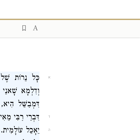
כׇּל נֵרוֹת שֶׁל מ
א
וְדִלְמָא שָׁאנֵי 
דִּמְבַשֵּׁל הִיא,
דִּבְרֵי רַבִּי מֵא
ד
יֵאָכֵל עוֹלָמִית.
ה