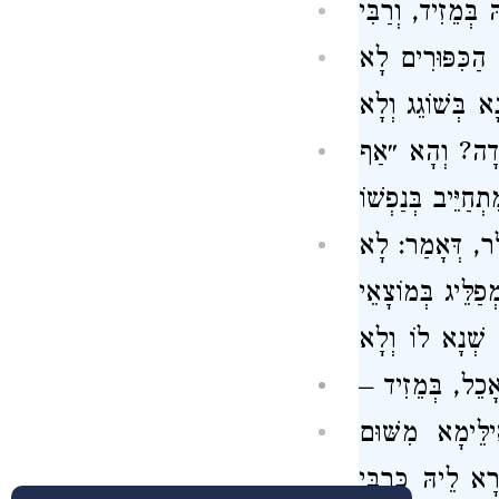
ּ בְּמֵזִיד, וְרַבִּי
 הַכִּפּוּרִים לָא
 בְּשׁוֹגֵג וְלָא
הוּדָה? וְהָא ״אַף
חַיֵּיב בְּנַפְשׁוֹ
דְּלָר, דְּאָמַר: לָא
פַלֵּיג בְּמוֹצָאֵי
א שְׁנָא לוֹ וְלָא
ֵאָכֵל, בְּמֵזִיד –
ֵּימָא מִשּׁוּם
רָא לֵיהּ כְּרַבִּי