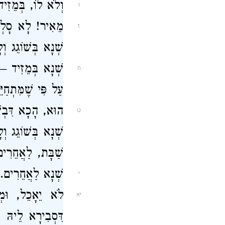
וְלֹא לוֹ, בְּמֵזִ
ו
מֵאִיר!
לָא סָלְקָ
ז
שְׁנָא בְּשׁוֹגֵג 
שְׁנָא בְּמֵזִיד 
ח
עַל פִּי שֶׁמִּתְחַי
הוּא, הָכָא דִּבְש
ט
שְׁנָא בְּשׁוֹגֵג וְ
שַׁבָּת, לַאֲחֵרִי
שְׁנָא לַאֲחֵרִים
י
לֹא יֵאָכֵל, וּמ
יא
דִּסְבִירָא לֵיהּ כְ