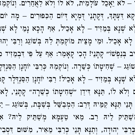
יד – לֹא יֵאָכֵל עוֹלָמִית, לֹא לוֹ וְלֹא לַאֲחֵרִים.
וְנוֹקְמַה
א דַּעְתָּךְ, דְּקָתָנֵי דֻּמְיָא דְּיוֹם הַכִּפּוּרִים – מָה יוֹם
וְלָא שְׁנָא בְּמֵזִיד – לָא אָכֵיל, אַף הָכָא נָמֵי לָא שְׁנָא
– לָא אָכֵיל.
וּמִי מָצֵית מוֹקְמַתְּ לַהּ בְּשׁוֹגֵג וְרַבִּי יְ
ֵּיב בְּנַפְשׁוֹ״ קָתָנֵי! הָכִי קָאָמַר: אַף עַל פִּי דִּבְמֵזִיד מִתְ
ׁוֹגֵג – שְׁחִיטָתוֹ כְּשֵׁרָה.
וְנוֹקְמַהּ כְּרַבִּי יוֹחָנָן הַסַּנְ
לָא שְׁנָא בְּמֵזִיד – לָא אָכֵיל! רַבִּי יוֹחָנָן הַסַּנְדְּלָר קָמְ
ם וְלֹא לוֹ, תַּנָּא דִּידַן ״שְׁחִיטָתוֹ כְּשֵׁרָה״ קָתָנֵי, לָ
.
תָּנֵי תַּנָּא קַמֵּיהּ דְּרַב: הַמְבַשֵּׁל בְּשַׁבָּת, בְּשׁוֹגֵג – י
ְשַׁתֵּיק לֵיהּ רַב.
מַאי טַעְמָא מְשַׁתֵּיק לֵיהּ? אִיל
ּרַבִּי יְהוּדָה, וְתַנָּא תָּנֵי כְּרַבִּי מֵאִיר, מִשּׁוּם דִּסְבִי