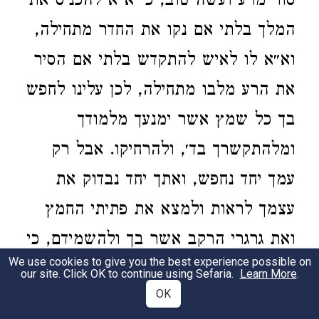
סור מרע ועשה טוב, כי א״א להכניס את
המלך בלתי אם נקו את החדר מתחילה,
וא״א לו לאיש להתקדש בלתי אם הסיר
את הרע מלבו מתחילה, לכן עלינו לחפש
בך כל שמץ אשר ימנעך מלמודך
ומלהתקשרך בד׳, ולהרחיקו. אבל רק
עמך יחד נחפש, ואתך יחד נבדוק את
עצמך לראות ולמצא את פתיתי החמץ
ואת גרגרי הרקב אשר בך ולהשמידם, כי
We use cookies to give you the best experience possible on
מי הוא עיקר המחנך שלך אם לא אתה
our site. Click OK to continue using Sefaria.
Learn More
.
OK
בעצמך, ומי הוא אשר עיקר האחריות