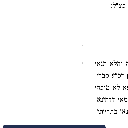
כצ"ל:
ה והלא תנאי
 דכ"ע סברי
פא לא מוכחי
מאי דדחינא
אי בתרייתי