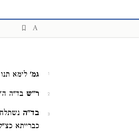
גמ'
לימא תנו ל
1
ר"ש
בד"ה ה"ג
2
בד"ה
נשתלחה 
3
כברייתא כצ"ל