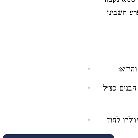
 דשמא נקבה
ע חשבינן
והד"א:
הבנים כצ"ל
ילדו לחוד