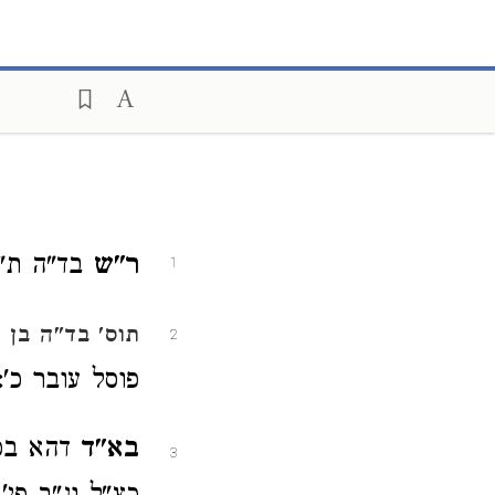
ר"ש
בד"ה ת"ש 
1
י
תוס'
בד"ה בן
2
פוסל עובר כ':
בא"ד
דהא בפר
3