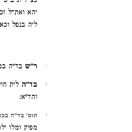
כצ"ל ונ"ב פי
יהא ואת"ל זכ
ליה בנפל וכאי
ר"ש
בד"ה במק
1
בד"ה
לית חול
2
והד"א:
תוס'
בד"ה בכו
3
מפיק ומלו ילפ