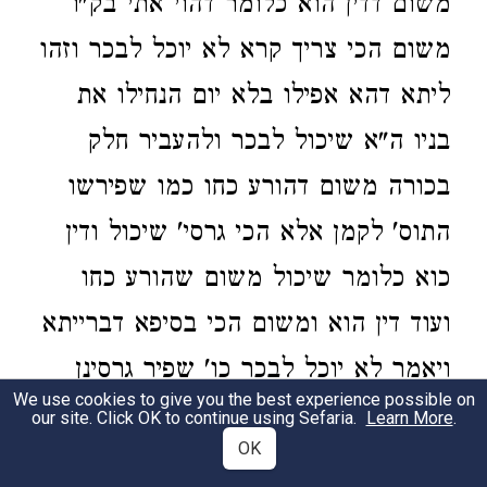
משום דדין הוא כלומר דהוי אתי בק"ו
משום הכי צריך קרא לא יוכל לבכר וזהו
ליתא דהא אפילו בלא יום הנחילו את
בניו ה"א שיכול לבכר ולהעביר חלק
בכורה משום דהורע כחו כמו שפירשו
התוס' לקמן אלא הכי גרסי' שיכול ודין
כוא כלומר שיכול משום שהורע כחו
ועוד דין הוא ומשום הכי בסיפא דברייתא
ויאמר לא יוכל לבכר כו' שפיר גרסינן
We use cookies to give you the best experience possible on
והלא דין הוא ודו"ק (עי' במהרש"א):
our site. Click OK to continue using Sefaria.
Learn More
.
OK