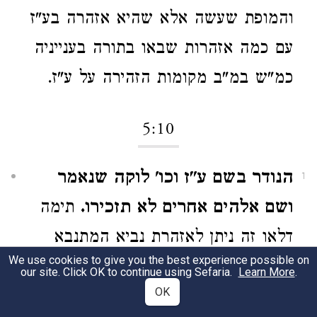
והמופת שעשה אלא שהיא אזהרה בע"ז
עם כמה אזהרות שבאו בתורה בענייניה
כמ"ש במ"ב מקומות הזהירה על ע"ז.
5:10
הנודר בשם ע"ז וכו' לוקה שנאמר
1
ושם אלהים אחרים לא תזכירו.
תימה
דלאו זה ניתן לאזהרת נביא המתנבא
We use cookies to give you the best experience possible on
בשם ע"ז וקי"ל דלאו שניתן לאזהרת
our site. Click OK to continue using Sefaria.
Learn More
.
OK
מיתת בי"ד שאין לוקין עליו וכמ"ש הרב