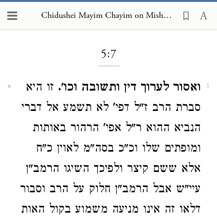
Chidushei Mayim Chayim on Mishneh Torah, Foreign Worship and Customs of the Nations 5:7
Loading...
5:7
ואסור לערוך דין ותשובה וכו'.
זו היא
1
סברת הרב ז"ל דפי' לא תשמע אל דברי
הנביא ההוא ר"ל אפי' הרהור באותות
ומופתים שלו וכ"כ בסה"מ לאוין כ"ח
אלא ששם קיצר ולפיכך השיגו הרמב"ן
עיי"ש אבל הרמב"ן חלוק על הרב וסבור
דלאו זה אינו מניעה משמוע בקול האות