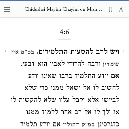
Chidushei Mayim Chayim on Mishneh Torah, Torah Study 4:6
Loading...
4:6
ויש לרב להטעות התלמידים.
בס"פ אין
1
ורבה לחדודי לאביי הוא דבעי.
עומדין
אם
יודע התלמיד ברבו שאינו יודע
להשיב לו אל ישאל ממנו כדי שלא
לביישו אלא יקבל עליו שלא להקשות לו
או ילך לו אל רב אחר ללמוד ממנו
כדגרסינן
אם יודע תלמיד
בפ"ק דחולין