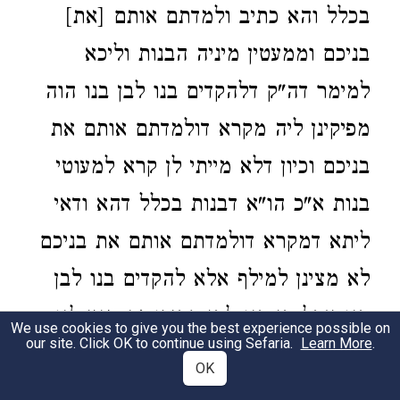
בכלל והא כתיב ולמדתם אותם [את]
בניכם וממעטין מיניה הבנות וליכא
למימר דה"ק דלהקדים בנו לבן בנו הוה
מפיקינן ליה מקרא דולמדתם אותם את
בניכם וכיון דלא מייתי לן קרא למעוטי
בנות א"כ הו"א דבנות בכלל דהא ודאי
ליתא דמקרא דולמדתם אותם את בניכם
לא מצינן למילף אלא להקדים בנו לבן
בנו אבל בן בנו לבן חבירו זה מנין לנו
We use cookies to give you the best experience possible on
our site. Click OK to continue using Sefaria.
Learn More
.
על כרחך אינו אלא מקרא דוהודעתם
OK
לבניך ולבני בניך וא"כ לא הוה מצי