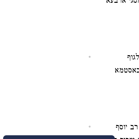
סגי ארבעא
גוף
כאסטמא
ב יוסף