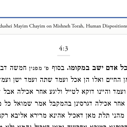
dushei Mayim Chayim on Mishneh Torah, Human Dispositions
Loading...
4:3
ל אדם ישב במקומו.
בסוף
חמשה דברי
פ' מפנין
ן החיים ואלו הן אכל ועמד שתה ועמד ישן ועמד
עמד והיינו דוקא לטייל וליגע אחר אכילה אבל ע
 אחר אכילה דגרסינן בהמקבל אמר שמואל כל מי
 מהני תלת מאן דאכיל אהינא מרירא אליבא רקנ