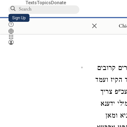
Texts
Topics
Donate
Sign Up
×
Chi
ם קרובים
 הקיז ועמד
כ"פ צריך
לי ידענא
יא ומאן