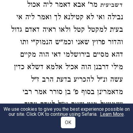
מר' אבא דאמר ליה אכול
דשביעית
נבילה ואי לא קטילנא לך ואמר ליה אי
בעית למקטל קטל ולאו ראיה דאדם גדול
והדור פרוץ שאני וכמ"ש הנמוק"י ותו
דהא מסיים בירושלמי דאי הוה מקיים
מילי דרבנן הוה אכיל אלמא דשלא כדין
עשה ונ"ל להכריע בדעת הרב ז"ל
מדאמרינן בסוף פ' בן סורר אמר רבי
ישמעאל מנין שאם א"ל לאדם עבוד
We use cookies to give you the best experience possible on
our site. Click OK to continue using Sefaria.
Learn More
.
עכו"ם ואל תהרג מנין שיעבור ואל יהרג
OK
ת"ל וחי בהם ולא שימות בהם ומדר"י