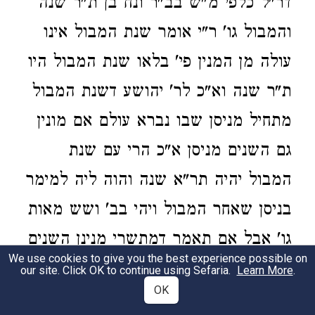
דר"ל כלפי מ"ש בב"ר ונח בן ת"ר שנה
והמבול גו' ר"י אומר שנת המבול אינו
עולה מן המנין פי' בלאו שנת המבול היו
ת"ר שנה וא"כ לר' יהושע דשנת המבול
מתחיל מניסן שבו נברא עולם אם מונין
גם השנים מניסן א"כ הרי עם שנת
המבול יהיה תר"א שנה והוה ליה למימר
בניסן שאחר המבול ויהי בב' ושש מאות
גו' אבל אם תאמר דמתשרי מנינן השנים
We use cookies to give you the best experience possible on
אפילו לר' יהושע ניחא שניסן שאחר
our site. Click OK to continue using Sefaria.
Learn More
.
OK
המבול לא היה אלא בשנת תר"א ומשני