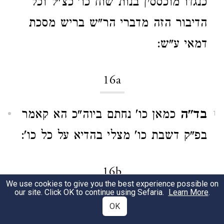
כנגדו מוכססין בנות שוח כו' כצ"ל וכל
הדיבור הזה מדברי הר"ש בריש מסכת
דמאי ע"ש:
16a
בד"ה
כמאן כו' נחתם ביוה"כ הא קאמר
1
בפ"ק דשבת כו' מצלי בהדיא על כל כו':
16b
We use cookies to give you the best experience possible on
our site. Click OK to continue using Sefaria.
Learn More
.
בד"ה
ליום הדין כו' נדונו אחר מיתתן
OK
1