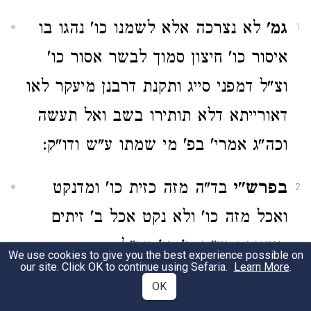
גמ'
לא נצרכה אלא לשמנו כו' נהגו בו
1
איסור כו' חיצון סמוך לבשר אסור כו'
וצ"ל דמפני סייג ותקנת דרבנן מיעקר לאו
דאורייתא דלא תותירו בשב ואל תעשה
וכה"ג אמרי' בפ' מי שמתו ע"ש ודו"ק:
בפרש"י
בד"ה מזה כזית כו' ומדנקט
2
ואכל מזה כו' ולא נקט אכל ב' זיתים
משניהם ש"מ ב' כו' עכ"ל
ובס"פ אותו
We use cookies to give you the best experience possible on
our site. Click OK to continue using Sefaria.
Learn More
.
לא חש תלמודא לזה ובעי
ואת בנו
OK
לאוקמי בבת אחת והיינו למאי דלא בעי