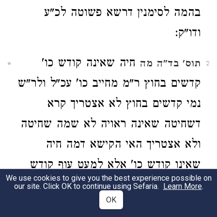
בהמה לסימנין דרשא פשוטה לכ"ע
ודו"ק:
חיה שאינה קודש כו'
תוס'
בד"ה מה
2
קדשים בחוץ ר"מ מחייב כו' עכ"ל ולר"ש
נמי קדשים בחוץ לא אצטריך קרא
דשחיטה שאינה ראויה לא שמה שחיטה
ולא אצטריך האי הקישא דמה חיה
שאינו קודש כו' אלא למעט עוף קודש
We use cookies to give you the best experience possible on
שבפנים ואע"ג דחיה נמי שאינו קודש
our site. Click OK to continue using Sefaria.
Learn More
.
OK
בפנים לא בעי כסוי דהוי חולין בעזרה