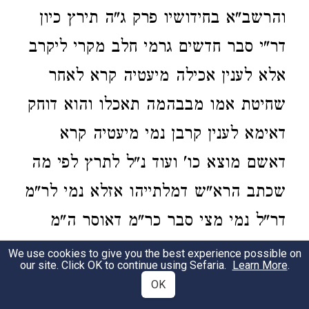
והרשב"א בחידושיו פרק ג"ה תירץ כיון
דר"י סבר חדשים גרמי חלב מקרי ליקרב
אלא לענין אכילה מיעטיה קרא לאחר
שחיטת אמו מבבהמה תאכלו והוא דוחק
דאימא לענין קרבן נמי מיעטיה קרא
דאשם מוצא כו' ועוד נ"ל לתרץ לפי מה
שכתב הרא"ש דמלתייהו אזלא נמי לר"מ
דר"ל נמי מצי סבר כר"מ דאוסר ה"מ
לאחר שחיטה שיצא חי לאויר העולם
We use cookies to give you the best experience possible on
our site. Click OK to continue using Sefaria.
Learn More
.
דהשתא לר"מ פריך ליה ר"ל שפיר לר"י
OK