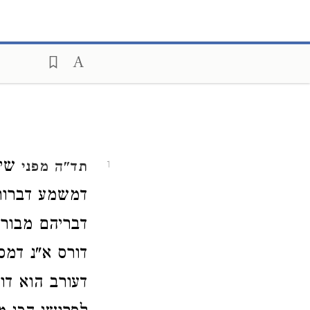
שיש
תד"ה
מפני
1
דמשמע דברור ל
דבריהם מבוררי
דורס א"נ דמס
דעורב הוא דו