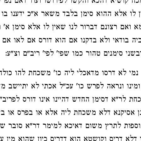
כח קושיא דהכא והקשו לפירושו ועוד דאם נפרש
ן לו אלא ההוא סימן בלבד משאר א"כ ידענו בו
א ואם רצונם דברור לנו שאין לו אלא סימן א' ו
יה בודאי ולא בדקנו אם הוא דורס אם לאו אם כ
שני סימנים טהור כמו שפי' לפי' ריב"ם וצ"ע:
נמי לא דרסו מדאכלי ליה כו' משכחת להו כולהו
מינו ונראה לפרש כו' עכ"ל אכתי לא יתיישב מד
חת לר"א דסימן החדש דהיינו אינו דורס לפריב"
נן אסיקנא דלא משכחת ליה אלא או בפרס או בע
ספות לתרץ משום דאיכא למימר דר"א סובר שא
 דלא דריס וקושטא הוא דדריס כיון שהוא מין עו