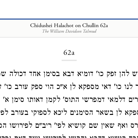
Chidushei Halachot on Chullin 62a
The William Davidson Talmud
Loading...
62a
 להן זפק כו' דומיא דבא בסימן אחד דכולה ש
נו כו' דאי מספקא לן א"כ הוי ספק עורב כו' ע
ם דלמאי דמפרשי התוס' לקמן דאותו סימן א' הי
פקא לן בשאר הסימנים ליכא לספוקי בעורב לפי'
רס ואף שאין שם קושיא לפי' ריב"ם לפירושו ה