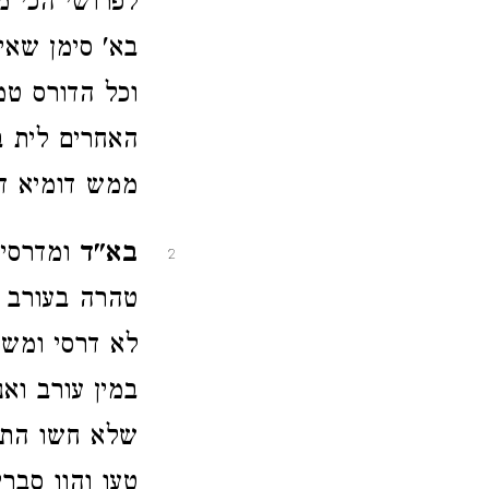
לפרושי הכי מ
בא' סימן שאי
וכל הדורס טמ
האחרים לית ב
ממש דומיא דב
בא"ד
ומדרסי 
2
טהרה בעורב ו
לא דרסי ומשכ
במין עורב וא
שלא חשו התו
טעו והוו סברי