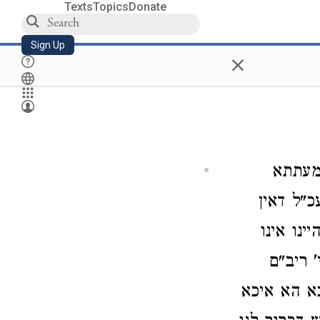
Texts
Topics
Donate
Sign Up
×
מעתתא
כ"ל דאין
ינו אינו
 ריב"ם
כא הא איכא