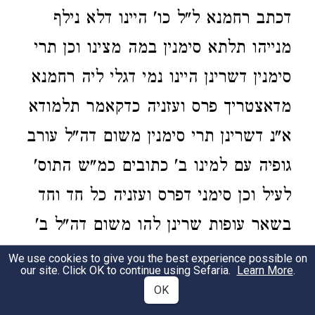
דכתב רחמנא ל"ל כו' היינו דלא נילף
מנייהו תלתא סימנין במה מצינו וכן תרי
סימנין דשרינן היינו נמי דגלי ליה רחמנא
מדאצטריך פרס ועזניה כדקאמר תלמודא
א"נ דשרינן תרי סימנין משום דה"ל עורב
גופיה עם למינו ב' כתובים כמ"ש התוס'
לעיל וכן סימני דפרס ועזניה כל חד וחד
בשאר עופות שרינן להו משום דה"ל ב'
כתובים עם י"ט עופות דכל חד וחד הוה
We use cookies to give you the best experience possible on
our site. Click OK to continue using Sefaria.
Learn More
.
ילפינן ליה שפיר מק"ו די"ט עופות אלא
OK