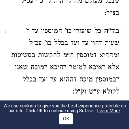
עינבל מעולם מה לי היה לו כו' עכ"ל
כצ"ל:
בד"ה
כל שיעורי כו' המוספין עד ז'
3
שעות דהוי עד ועד בכלל כו' עכ"ל
ומההיא דמוספין ה"מ להקשות בפשיטות
אלא דאיכא למימר דהיכא דמוכח שאני
דבמוספין מוכח דההוא עד ועד בכלל
לקולא ע"ש וק"ל:
We use cookies to give you the best experience possible on
our site. Click OK to continue using Sefaria.
56a
Learn More
.
OK