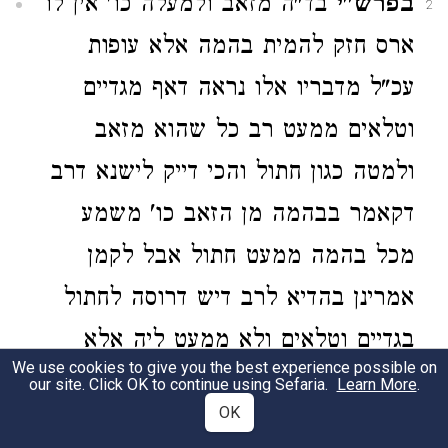
בפרש"י
בד"ה מזאב ולמעלה כו' אין לו
2
ארס חזק להמית בהמה אלא עופות
עכ"ל מדבריו אלו נראה דאף מגדיים
וטלאים ממעט רב כל שהוא מזאב
ולמטה כגון חתול והכי דייק לישנא דרב
דקאמר בבהמה מן הזאב כו' משמע
מכל בהמה ממעט חתול אבל לקמן
אמרינן בהדיא לרב דיש דרוסה לחתול
בגדיים וטלאים ולא ממעט ליה אלא
We use cookies to give you the best experience possible on
מאימרי רברבי כמ"ש
) ויש
התוספות (א
our site. Click OK to continue using Sefaria.
Learn More
.
OK
ליישב בדוחק דלפום סברא דהשתא