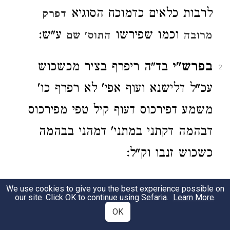
לרבות כלאים כדמוכח הסוגיא
דפרק
וכמו שפירשו
ע"ש:
מרובה
התוס' שם
בפרש"י
בד"ה ריפרף בציר מכשכוש
2
עכ"ל דלישנא ועוף אפי' לא רפרף כו'
משמע דפירכוס דעוף קיל טפי מפירכוס
דבהמה דקתני במתני' דמהני בבהמה
כשכוש זנבו וק"ל:
39a
We use cookies to give you the best experience possible on
our site. Click OK to continue using Sefaria.
Learn More
.
OK
קשיא לרשב"ל כו' שכן
תוס'
בד"ה פנים
1