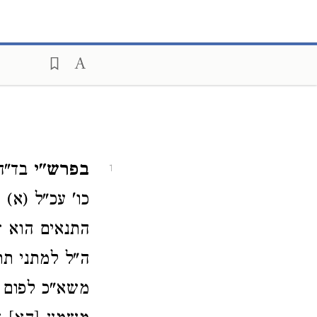
בפרש"י
בד"ה 
1
כו' עכ"ל (א)
התנאים הוא ז
ה"ל למתני תר
משא"כ לפום ס