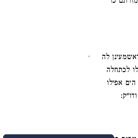
ורתם כו'
דאשמעינן לה
לו לכתחלה
הים אפילו
דו"ק: