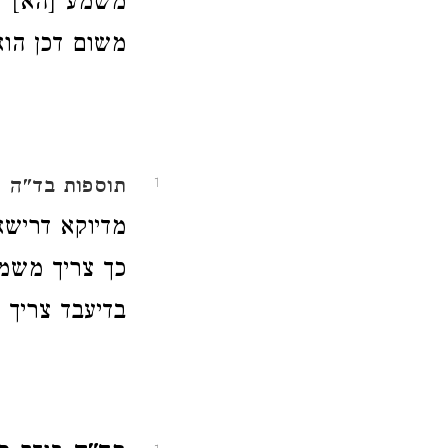
משמע [הא] דנ
משום דכן הוא
תוספות
בד"ה א
1
מדיוקא דרישא
כך צריך משמע
בדיעבד צריך 