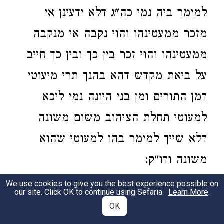
למימר ביה נמי כה"ג דלא ידעינן אי
מזכר ממעטינהו והוי נקבה אי מנקבה
ממעטינהו והוי זכר בין כך ובין כך חייב
על ביאת מקדש דהא בהנך תרי מיעוטי
דמן התורים ומן בני היונה נמי ליכא
למעוטי תחלת הציהוב משום משונה
דלא שייך למימר בהו למעוטי שהוא
משונה ודו"ק:
We use cookies to give you the best experience possible on
בד"ה
כי משחתם כו' ורבי שמעון נפקא
our site. Click OK to continue using Sefaria.
Learn More
.
2
OK
מינה גם לפרה עכ"ל כצ"ל וכ"ה
בפרק