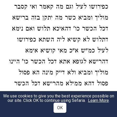
כפירושו לעיל וגם מה קאמר ואי קסבר
מוליך ומביא כשר מה יתקן בזה ברישא
דכל הכשר כו' דהאיכא תלוש ואם נימא
דתלוש לא קשיא ליה השתא כפירושו
לעיל כמ"ש א"כ מאי קושיא אימא
דהרישא לגופא אתא דכל הכשר כו' היינו
מוליך ומביא ולא דייק מינה הא פסול
פסול דהא ממילא מהרישא דכל הכשר
כו' לא תדייק הסיפא הא פסול פסול
We use cookies to give you the best experience possible on
our site. Click OK to continue using Sefaria.
Learn More
.
דכה"ג מצינו בפ' בא סימן כל הכשר לדון
OK