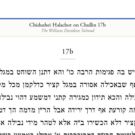
Chidushei Halachot on Chullin 17b
The William Davidson Talmud
Loading...
17b
ש בה פגימות הרבה כו' והא דתנן השוחט במגל 
ף שבאכילה אסורה במגל קציר כדלקמן מכל מק
לה והכא תידון כמגירה קתני דמשמע דהוי נבילה 
ה קורעת אף דרך ירידה אבל הר"ן מדמה הך דמ
יר דלא הכשירו ב"ה אלא לטהר מידי נבילה א