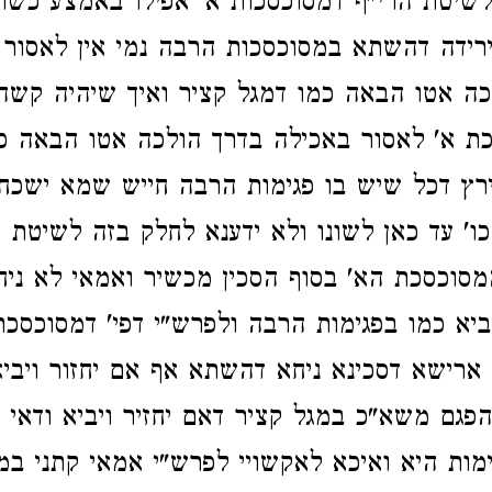
 לשיטת הרי"ף דמסוכסכות א' אפילו באמצע כשר
רידה דהשתא במסוכסכות הרבה נמי אין לאסור
כה אטו הבאה כמו דמגל קציר ואיך שיהיה קש
כת א' לאסור באכילה בדרך הולכה אטו הבאה כד
ירץ דכל שיש בו פגימות הרבה חייש שמא ישכח 
כו' עד כאן לשונו ולא ידענא לחלק בזה לשיטת 
סוכסכת הא' בסוף הסכין מכשיר ואמאי לא ניח
יא כמו בפגימות הרבה ולפרש"י דפי' דמסוכסכ
ארישא דסכינא ניחא דהשתא אף אם יחזור ויבי
הפגם משא"כ במגל קציר דאם יחזיר ויביא ודאי פ
גימות היא ואיכא לאקשויי לפרש"י אמאי קתני ב