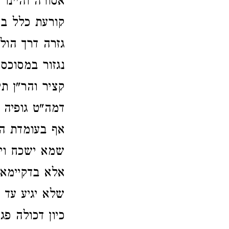
אסורה והיינו
קורעת כלל בי
גזרה דרך הול
נגזור במסוכס
קציר והר"ן ת
דמה"ט גופיה 
אף בעומדת המ
שמא ישכח ויב
אלא בדקיימא 
שלא יגיע עד 
כיון דכולה פ