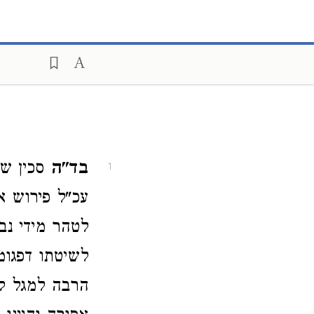
בד"ה
סכין שי
1
עכ"ל פירוש א
לטהר מידי נבי
לשיטתו דפגומ
הרבה למגל קצ