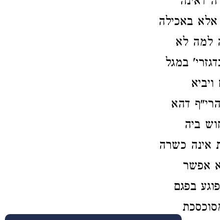
ה דאינה
 אלא באכילה
ה למה לא
גזרי' במגל
ויביא
הרי"ף דהא
וש ביה
ת אינה כשרה
א אפשר
וגע בפגם
מסוכסכת