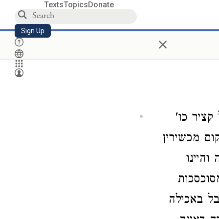
Texts
Topics
Donate
Sign Up
×
קציר כו'
ום מכשירין
והיינו
סוכסכות
בל באכילה