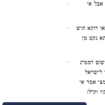
אבל אי
או דוקא תיש
תא נקט מן
משום דממ"נ
 לישראל
צי אמר אי
ו וק"ל: