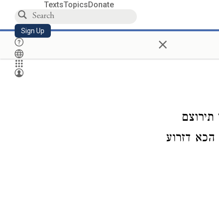
Texts
Topics
Donate
Sign Up
×
 תירוצם
הכא דזרוע