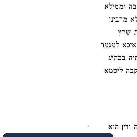
בה וממילא
א מרבינן
ת שרץ
איכא למגמר
יה בכה"ג
קבה ליטמא
ודין הוא