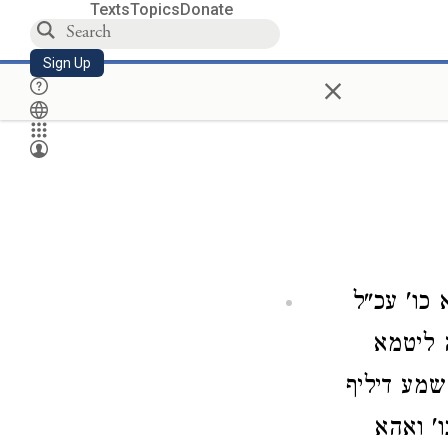
Texts
Topics
Donate
Sign Up
×
 כו' עכ"ל
 ליטמא
שמע דיליף
' ואהא