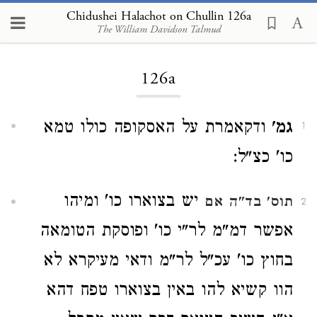
Chidushei Halachot on Chullin 126a
The William Davidson Talmud
Loading...
126a
גמ'
ודקאמרת על האסקופה כולו טמא
1
כו' כצ"ל:
יש בצוארו כו' ומיהו
תוס'
בד"ה אם
2
אפשר דמ"מ לר"י כו' ופוסקת הטומאה
בחוץ כו' עכ"ל לר"מ ודאי מעיקרא לא
הוו קשיא להו באין בצוארו טפח דהא