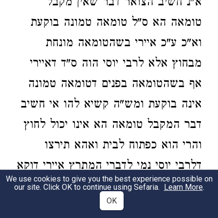
א"נ חשיב הצואר דבר שאין מקבל
טומאה הא ס"ל טומאה טמונה בוקעת
וא"כ ע"כ איירי בשהטומאה מונחת
מבחוץ אלא לרבי יוסי הוה ס"ד דאיירי
אף בשהטומאה בפנים דטומאה טמונה
אינה בוקעת ומש"ה קשיא להו אי חשיב
דבר המקבל טומאה הא אינו יכול לחוץ
והרי הוא כפתוח לבית ואהא תירצו
דלרבי יוסי נמי לדברי המתרץ איירי דוקא
We use cookies to give you the best experience possible on
בשהטומאה פוסקת בחוץ אך קשה לי
our site. Click OK to continue using Sefaria.
Learn More
.
OK
דאכתי לדברי המקשה דהוי ס"ד דרואין