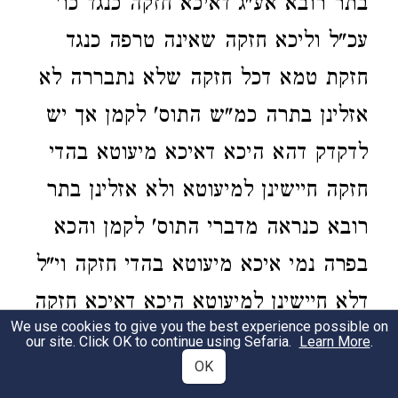
בתר רובא אע"ג דאיכא חזקה כנגד כו'
עכ"ל וליכא חזקה שאינה טרפה כנגד
חזקת טמא דכל חזקה שלא נתבררה לא
אזלינן בתרה כמ"ש התוס' לקמן אך יש
לדקדק דהא היכא דאיכא מיעוטא בהדי
חזקה חיישינן למיעוטא ולא אזלינן בתר
רובא כנראה מדברי התוס' לקמן והכא
בפרה נמי איכא מיעוטא בהדי חזקה וי"ל
דלא חיישינן למיעוטא היכא דאיכא חזקה
We use cookies to give you the best experience possible on
בהדה אלא מדרבנן אבל מדאורייתא
our site. Click OK to continue using Sefaria.
Learn More
.
OK
אזלינן בתר רובא אפילו בדאיכא חזקה