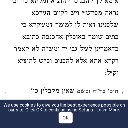
אימא לך להכניס ולהוציא ומלתא כו' וכן
נראה מפרש"י ויש לקיים הגירסא
שלפנינו דאית לן למימר דמעיקרא כי
כתיב שומר באוכלין אהכנסה כתיבא
כדאמרינן לעיל גבי יד ומש"ה לא קאמר
דקרא אתא אלא להכניס וכ"ש להוציא
וק"ל:
שאין מקבלין כו'
תוס'
בד"ה וכשם
3
דהוכשר הכל במחובר ע"י גשמים
We use cookies to give you the best experience possible on
our site. Click OK to continue using Sefaria.
Learn More
.
שנופלים כו' עכ"ל כל מחובר ודאי הוה
OK
דנפל עליו פעם א' גשמים מ"מ הו"א