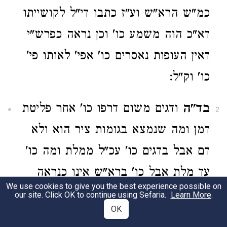
כמ"ש הרא"ש וע"ז כתבו די"ל לקושייתו
דא"כ הוה משמע כו' וכן נראה כפרש"י
דאין העופות נאסרים כו' אפי' לאותו פי'
כו' וק"ל:
בד"ה
ודגים משום דרפו כו' אחר פליטת
2
דמן ומה שנמצא בגומות ציר הוא ולא
דם אבל בדגים כו' עכ"ל ממלת ומה כו'
עד מלת אבל כו' ברא"ש אינו כנראה
We use cookies to give you the best experience possible on
מדבריהם דלא באו כאן ליישב אלא עיקר
our site. Click OK to continue using Sefaria.
Learn More
.
OK
קושייתם דאין לאסור התחתונה שנמלחה