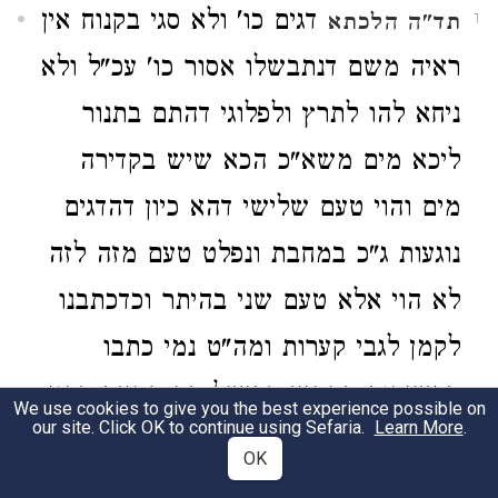
דגים כו' ולא סגי בקנוח אין
תד"ה
הלכתא
1
ראיה משם דנתבשלו אסור כו' עכ"ל ולא
ניחא להו לתרץ ולפלוגי דהתם בתנור
ליכא מים משא"כ הכא שיש בקדירה
מים והוי טעם שלישי דהא כיון דהדגים
נוגעות ג"כ במחבת ונפלט טעם מזה לזה
לא הוי אלא טעם שני בהיתר וכדכתבנו
לקמן לגבי קערות ומה"ט נמי כתבו
בפשיטות בההיא דבישל בה חטאת דהוי
We use cookies to give you the best experience possible on
our site. Click OK to continue using Sefaria.
Learn More
.
טעם שני באיסור ולא הוי טעם שני
OK
בהיתר על ידי מים משום דהשלמים