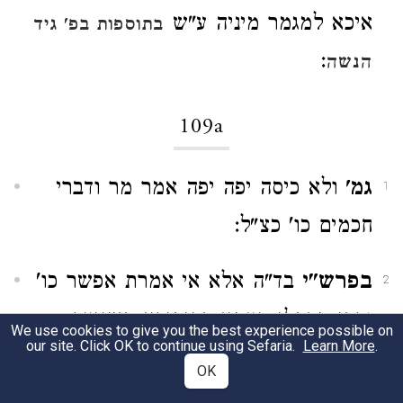
איכא למגמר מיניה ע"ש
בתוספות בפ' גיד
:
הנשה
109a
גמ'
ולא כיסה יפה יפה אמר מר ודברי
1
חכמים כו' כצ"ל:
בפרש"י
בד"ה אלא אי אמרת אפשר כו'
2
ורבי מדתלי טעמא דהיתירא בשניער
We use cookies to give you the best experience possible on
our site. Click OK to continue using Sefaria.
Learn More
.
מכלל דשרי אף בקמייתא כו' עכ"ל
OK
פירוש דע"כ רבי לית ליה גזירה דשמא