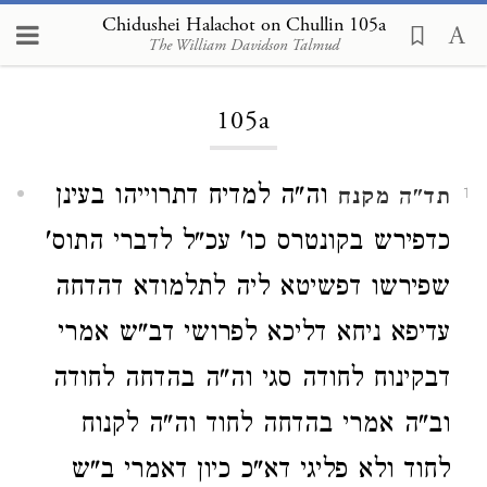
Chidushei Halachot on Chullin 105a
The William Davidson Talmud
Loading...
105a
וה"ה למדיח דתרוייהו בעינן
תד"ה
מקנח
1
כדפירש בקונטרס כו' עכ"ל לדברי התוס'
שפירשו דפשיטא ליה לתלמודא דהדחה
עדיפא ניחא דליכא לפרושי דב"ש אמרי
דבקינוח לחודה סגי וה"ה בהדחה לחודה
וב"ה אמרי בהדחה לחוד וה"ה לקנוח
לחוד ולא פליגי דא"כ כיון דאמרי ב"ש