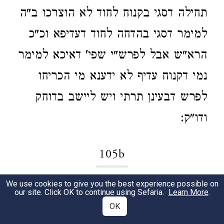
תחילה דסגי בקנוח לחוד לא הוצרכו ב"ה
למימר דסגי בהדחה לחוד דעדיפא וכ"כ
הרא"ש אבל לפרש"י שפי' דאיכא למימר
נמי דקנוח עדיף לא ידענא מי הכריחו
לפרש דבעינן תרתי ויש ליישב בדוחק
ודו"ק:
105b
We use cookies to give you the best experience possible on
גמ'
אמרה להו מאי איעביד לכו כו' מזה
1
our site. Click OK to continue using Sefaria.
Learn More
.
OK
נראה שלא יכלה לעשות כישוף ומעיקרא