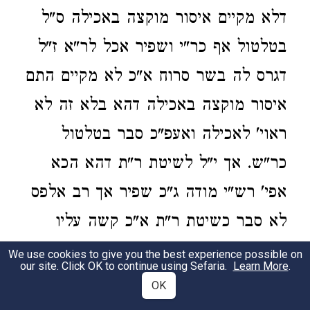
דלא מקיים איסור מוקצה באכילה ס"ל
בטלטול אף כר"י ושפיר אכל לר"א ז"ל
דגרס לה בשר סרוח א"כ לא מקיים התם
איסור מוקצה באכילה דהא בלא זה לא
ראוי' לאכילה ואעפ"כ סבר בטלטול
כר"ש. אך י"ל לשיטת ר"ת דהא הכא
אפי' רש"י מודה ג"כ שפיר אך רב אלפס
לא סבר כשיטת ר"ת א"כ קשה עליו
קושי' גדולה וצ"ע ודו"ק:
We use cookies to give you the best experience possible on
our site. Click OK to continue using Sefaria.
Learn More
.
OK
דדחי בידים שאני ואע"ג
בתוס' ד"ה היכא
2