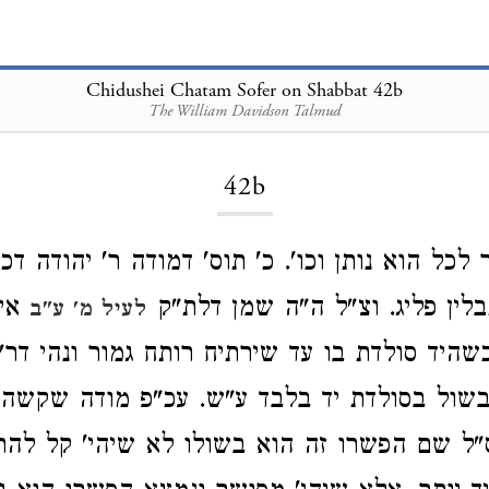
Chidushei Chatam Sofer on Shabbat 42b
The William Davidson Talmud
Loading...
42b
 לכל הוא נותן וכו'. כ' תוס' דמודה ר' יהודה דכ
ין פליג. וצ"ל ה"ה שמן דלת"ק
אין
לעיל מ' ע"ב
היד סולדת בו עד שירתיח רותח גמור ונהי דר"י
שול בסולדת יד בלבד ע"ש. עכ"פ מודה שקשה 
ס"ל שם הפשרו זה הוא בשולו לא שיהי' קל לה