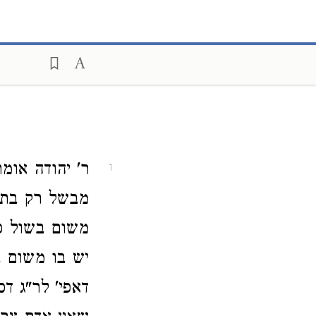
ר' יהודה אומר
1
מבשל רק בתבל
משום בשול כש
יש בו משום ב
דאפי' לר"ג ד