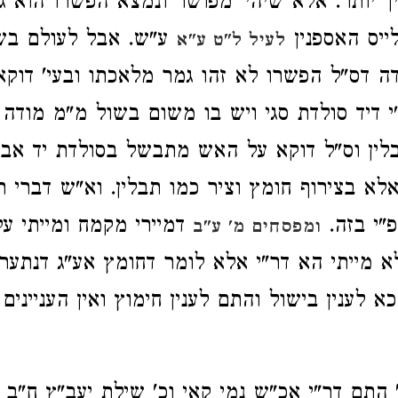
ך יותר. אלא שיהי' מפושר ונמצא הפשרו הוא 
ייס האספנין
ע"ש. אבל לעולם בש
לעיל ל"ט ע"א
דה דס"ל הפשרו לא זהו גמר מלאכתו ובעי' דוק
"י דיד סולדת סגי ויש בו משום בשול מ"מ מודה
לין וס"ל דוקא על האש מתבשל בסולדת יד אבל
לא בצירוף חומץ וציר כמו תבלין. וא"ש דברי תו
פ"י בזה.
דמיירי מקמח ומייתי על
ומפסחים מ' ע"ב
 מייתי הא דר"י אלא לומר דחומץ אע"ג דנתער
א לענין בישול והתם לענין חימוץ ואין העניינים
 התם דר"י אכ"ש נמי קאי וכ' שילת יעב"ץ ח"ב ס