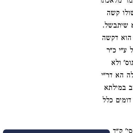
גמר מלאכתו
ולו קשה
א שיתבשל.
 הוא דקשה
 ע"י כ"ר
ס' ולא
ה הא דר"י
ב במילתא
 דומים כלל
י' ק"ד