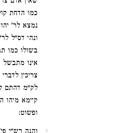
שאין אדם צרי
כמו הדחת קול
נמצא לר' יהו
ונהי דס"ל לר
בשולו כמו תב
אינו מתבשל א
צריכין לדברי 
לק"מ דהתם לא
קיימא מיהו הכ
ופשוט:
והנה רש"י פי'
2