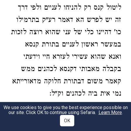
ליטול קנס רק להניחו לעניים ולפי דרך
זה יש לפרש הא דאמר רע"ק בתרמילו
כו' דהיינו כלי של עני שהוא רוצה לזכות
במעשר ראשון לעניים בתורת קנסא
ואנא שהוא עשירי לעזרא חיי וידעתי
בקבלה מאבותי דקנסא לכהנים ממש
קאמר משום דבתורת חלוקה מדאורייתא
נמי אית ביה לכהנים וק"ל:
We use cookies to give you the best experience possible on
ומבני
לוי לא מצאתי שם כו'. מפורש
our site. Click OK to continue using Sefaria.
Learn More
.
2
OK
באורך בחידושינו ע"ש:
בפ' עשרה יוחסין