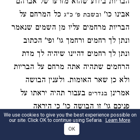
הבריות בידוע שהוא מזרעו של אברהם
אבינו כו'
כל המרחם על
ובשבת פ' כ"ג
הבריות מרחמים עליו מן השמים שנאמר
ונתן לך רחמים ורחמך גו' ופי' הכתוב
ונתן לך רחמים דהיינו שיהיה לך מדת
הרחמים שתהיה אתה מרחם על הבריות
ולא כן שאר האומות. ולענין הבושה
אמרינן
בעבור תהיה יראתו על
בנדרים
פניכם גו' זו הבושה כו' כי היראה
We use cookies to give you the best experience possible on
הניכרת בפנים היא הבושה כמ"ש בושת
our site. Click OK to continue using Sefaria.
Learn More
.
OK
פנים לג"ע וההפך עז פנים ולאו לפי מזגן