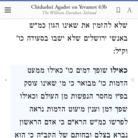
יגנבו משם וילכו להם ועוד הזהירך
Chidushei Agadot on Yevamot 63b
בסעודת מצוה לא הכל תביא ביתך דהיינו
The William Davidson Talmud
שלא להזמין את שאינו הגון כמ"ש
באנשי ירושלים שלא ישבו בסעודה כו'
וק"ל:
כאילו
שופך דמים כו' כאילו ממעט
12
הדמות כו' מבואר כי מי שאינו עוסק
בפ"ו מחסר הנפשות מן העולם וכאילו
שפך דמן וענין מיעוט הדמות נראה
לפרשו כמ"ש הרא"ם כי אדם הראשון
נברא בצלם ובחותם של הקב"ה כי הוא