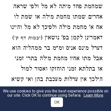
שמחמת פחד מיתה לא מל ולפי שראה
אחרים שמתו מחמת מילה או שמת לו
אח א' מחמת מילה ולפיכך לא מל והיינו
דאמרינן לקמן בפ' נושאין (
)
יבמות דף ק'
דערל מינס אניס ומ"מ בר ממהליה הוא
אבל מתו אחיו מחמת מילה בתרי זמני
או בתלתא זמני הוחזקו ואסור למול
הילכך אין ערלות מעכבת בהן ואי קשיא
טומטום נמי יאכל בתרומה דהא לאו בר
We use cookies to give you the best experience possible on
our site. Click OK to continue using Sefaria.
Learn More
.
ממהליה הוא [יש לומר שאני התם
OK