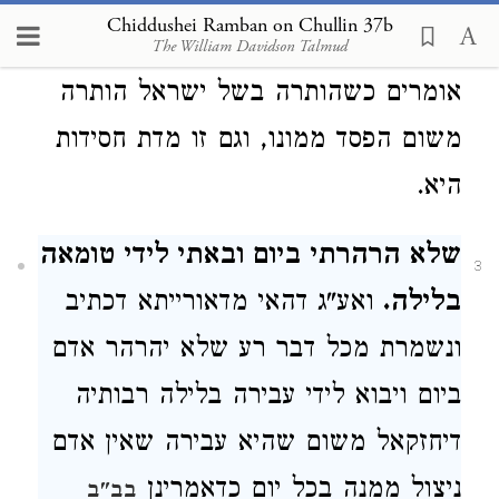
שלא אכלתי בשר כוס כוס מעולם.
2
Chiddushei Ramban on Chullin 37b
אלמא שריא. מצאתי כתוב שהגאונים
The William Davidson Talmud
אומרים כשהותרה בשל ישראל הותרה
משום הפסד ממונו, וגם זו מדת חסידות
היא.
שלא הרהרתי ביום ובאתי לידי טומאה
3
בלילה.
ואע"ג דהאי מדאורייתא דכתיב
ונשמרת מכל דבר רע שלא יהרהר אדם
ביום ויבוא לידי עבירה בלילה רבותיה
דיחזקאל משום שהיא עבירה שאין אדם
ניצול ממנה בכל יום כדאמרינן
בב"ב