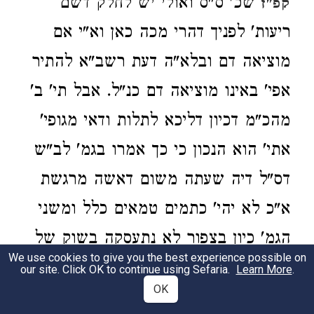
שכ' ס"ס ואולי יש לחלק דשם
קפ"ז
ריעות' לפניך דהרי מכה כאן וא"י אם
מוציאה דם ובלא"ה דעת רשב"א להתיר
אפי' באינו מוציאה דם כנ"ל. אבל תי' ב'
מהכ"מ דכיון דליכא לתלות ודאי מגופי'
אתי' הוא הנכון כי כך אמרו בגמ' לב"ש
דס"ל דיה שעתה משום דאשה מרגשת
א"כ לא יהי' כתמים טמאים כלל ומשני
הגמ' כיון בצפור לא נתעסקה בשוק של
We use cookies to give you the best experience possible on
טבחים לא עברה האי דם מהיכי אתי'
our site. Click OK to continue using Sefaria.
Learn More
.
OK
וא"כ הדבר לב"ש מכ"ש לדידן דקיי"ל