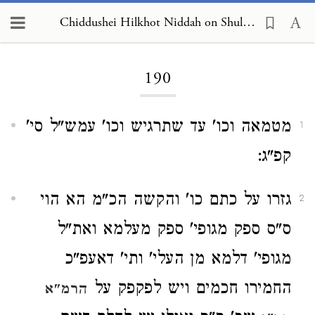
Chiddushei Hilkhot Niddah on Shulchan Arukh, Yoreh De'ah 190
Loading...
190
מטמאה וכו' עד שתרגיש וכו' עמש"ל סי'
1
קפ"ג:
גזרו על כתם כו' והקשה הכ"מ הא הוי
2
ס"ס ספק מגופי' ספק מעלמא ואת"ל
מגופי' דלמא מן העלי' ותי' דאעפ"כ
החמירו חכמים ויש לפקפק על
הרמ"א