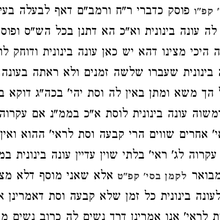
פוסק כדברי ר"ח ורמב"ם דאף לבעלה בעי 
 קפ"ו
לה עונה בינונית וא"כ הא דתנן בכל הש"ס ופוסק
 היכי מצינו דהא יש כאן עונה בינונית ודוחק לו
 בינונית שעברו שלשה זמנים ולא ראתה בעונה ב
 הך משא ומתן באין לה וסת יהי' בכה"ג דוקא ב
משוה עונה בינונית לוסת א"כ בממ"נ אם עקרוה
אי' אחרים שווים הרי קבעה וסת לראי' ההוא ואין
קרוה לג' ראי' בלתי שוין עדיין עונה בינונית במ
מבואר
אלא שאני מוסף דלא מצי
לקמן בסי' קפ"ט
לעונה בינונית כל זמן שלא קבעה וסת דאמרינן א
ת לראי' אנו אמרינן דרך נשים לה כרוב נשים מע