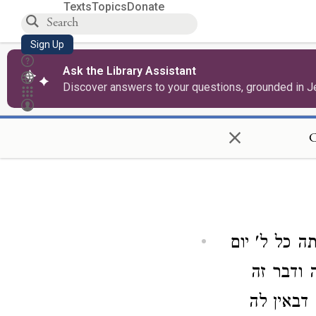
Texts
Topics
Donate
Sign Up
Ask the Library Assistant
Discover answers to your questions, grounded in J
×
C
ה כל ל' יום
 ודבר זה
דבאין לה