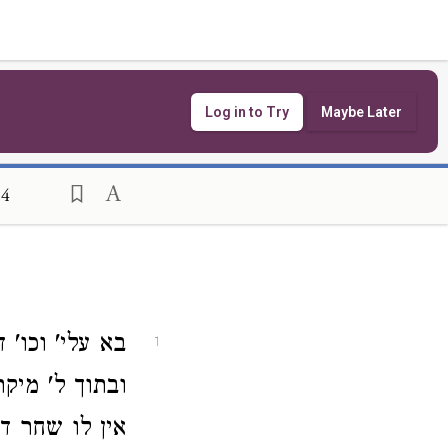
Log in to Try
Maybe Later
84
בא עלי' וכו'
1
ובתוך ל' מיק
אין לו שחר 