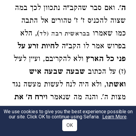
ה'
. ואם סבר שהקב"ה נתכוון לכך במה
שצוה להכניס ז' ז' טהורים אל התבה
כמו שאמרו
), הלא
בבראשית רבה (לד
בפרוש אמר לו הקב"ה
לחיות זרע על
פני כל הארץ
ולא להקריבם, ועיין לעיל
(ז) על הכתוב
שבעה שבעה איש
ואשתו
, ולא היה לנח לעשות מעשה נגד
מצות ה'. והנה מה שנאמר
וירח ה' את
ריח הניחח
אינו קשה וכי הקב"ה מריח,
We use cookies to give you the best experience possible on
our site. Click OK to continue using Sefaria.
Learn More
.
כי במה שניתן לראות התורה תכתוב
OK